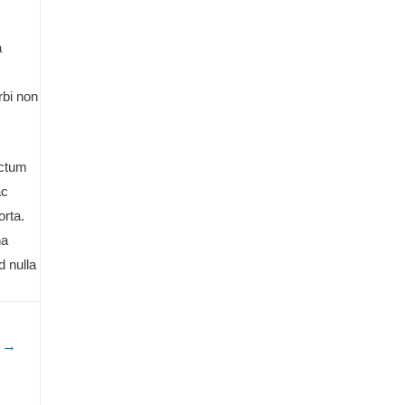
a
rbi non
ictum
ac
orta.
na
d nulla
t
→