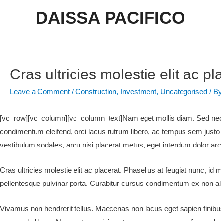
DAISSA PACIFICO
Cras ultricies molestie elit ac pl
Leave a Comment
/
Construction
,
Investment
,
Uncategorised
/ B
[vc_row][vc_column][vc_column_text]Nam eget mollis diam. Sed nec fe
condimentum eleifend, orci lacus rutrum libero, ac tempus sem justo 
vestibulum sodales, arcu nisi placerat metus, eget interdum dolor ar
Cras ultricies molestie elit ac placerat. Phasellus at feugiat nunc, 
pellentesque pulvinar porta. Curabitur cursus condimentum ex non a
Vivamus non hendrerit tellus. Maecenas non lacus eget sapien finibus m