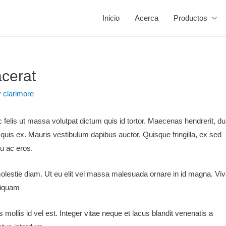
Inicio
Acerca
Productos
acerat
y
clarimore
lis ut massa volutpat dictum quis id tortor. Maecenas hendrerit, dui
quis ex. Mauris vestibulum dapibus auctor. Quisque fringilla, ex sed
cu ac eros.
id molestie diam. Ut eu elit vel massa malesuada ornare in id magna. V
liquam
ollis id vel est. Integer vitae neque et lacus blandit venenatis a