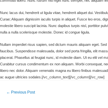
commodo libero. Nunc rutrum nisi eget nunc semper, nec aliquam le
Nunc lacus dui, hendrerit ut ligula vitae, hendrerit aliquet dui. Vestib
Curae; Aliquam dignissim iaculis turpis in aliquet. Fusce leo eros, dign
molestie libero suscipit lacinia. Nunc dapibus turpis nisl, porttitor pu
nulla a nulla scelerisque molestie. Donec id congue ligula.
Nullam imperdiet risus sapien, sed dictum mauris aliquam eget. Sed 
faucibus. Suspendisse malesuada, dolor sed porta fringilla, elit massa tin
placerat. Phasellus at feugiat nunc, id molestie diam. Ut eu elit ve
Curabitur cursus condimentum ex non aliquam. Morbi consequat, neque
libero nec dolor. Aliquam venenatis magna eu libero finibus malesuad
ac augue ultricies sodales.[/vc_column_text][/vc_column][/vc_row]
Post
←
Previous Post
navigation