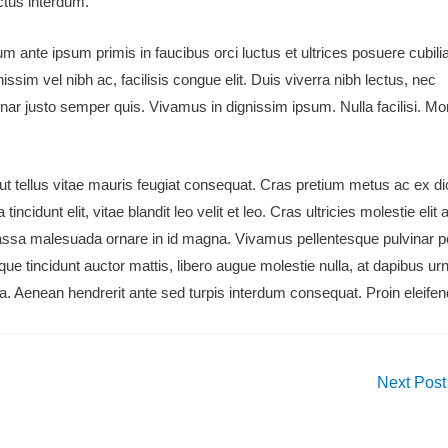
ctus interdum.
ulum ante ipsum primis in faucibus orci luctus et ultrices posuere cubili
issim vel nibh ac, facilisis congue elit. Duis viverra nibh lectus, nec
lvinar justo semper quis. Vivamus in dignissim ipsum. Nulla facilisi. Mo
ut tellus vitae mauris feugiat consequat. Cras pretium metus ac ex d
cidunt elit, vitae blandit leo velit et leo. Cras ultricies molestie elit 
l massa malesuada ornare in id magna. Vivamus pellentesque pulvinar p
 tincidunt auctor mattis, libero augue molestie nulla, at dapibus ur
a. Aenean hendrerit ante sed turpis interdum consequat. Proin eleifen
Next Pos