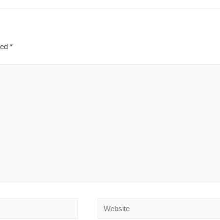
ked
*
Website